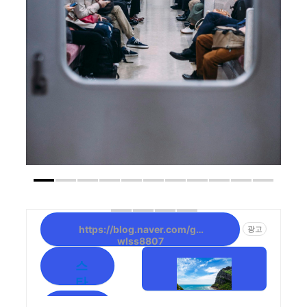
https://blog.naver.com/gh
광고
wlss8807
스
타
투
추