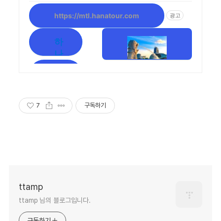
어
억
https://mtl.hanatour.com
광고
여
을
함
행
께
사
하
나
나
르
투
하
는
어
나
패
여
투
키
어
행
지
7
구독하기
특
상
여
가
담
행
및
예
자
이
유
약
벤
여
센
트
행
터
상
골
하
ttamp
품
프
나
모
ttamp 님의 블로그입니다.
여
투
음
행
어
,
구독하기