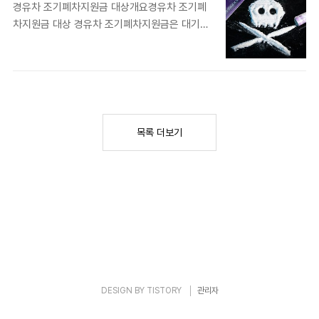
유자 및 임차인: 자가 소유자뿐만 아니라 임차인
경유차 조기폐차지원금 대상개요경유차 조기폐
합니다.더 많은 정보 검색하기지원 대상보일러
도 지원 대상에 포함됩니다.더 많은 정보 검색하
차지원금 대상 경유차 조기폐차지원금은 대기오
교체 지원금 대상은 다음과 같은 조건을 만족해
기지원금 액수대구 ..
염을 줄이고 공기질을 개선하기 위해 정부가 시
야 합니다.소득 기준저소득층 가구: 기초생활수
행하는 제도입니다. 오래된 경유차를 조기 폐차
급자, 차상위계층 등보일러 상태노후 보일러: 10
하면 일정 금액의 지원금을 받을 수 있습니다. 이
년 이상 사용된 보일러고효율 보일러: 에너지 효
제도는 특히 환경에 큰 영향을 미치는 노후 경유
율 1등급 또는 환경부 인증을 받은 보일러로 교체
차를 대상으로 합니다.더 많은 정보 검색하기지
기타 조건자가 소유자 및 임차인: 자가 소유자뿐
원 대상경유차 조기폐차지원금 대상은 다음과 같
만 아니라 임차인도 지원 대상에 포함됩니다.더
목록 더보기
은 조건을 만족해야 합니다.차량 연식 및 종류연
많은 정보 검색하기..
식: 2005년 12월 31일 이전에 생산된 경유차종
류: 5등급 경유차 및 중대형 화물차소유 기간최
소 소유 기간: 신청일 기준 6개월 이상검사 및 등
록 상태정기검사: 정상적으로 통과한 차량등록
상태: 정상적으로 등록된 차량더 많은 정보 검색
하기지원금 액수조기폐차지원금은 차량의 종류
와 연식에 따라 차등 지급..
DESIGN BY
TISTORY
관리자